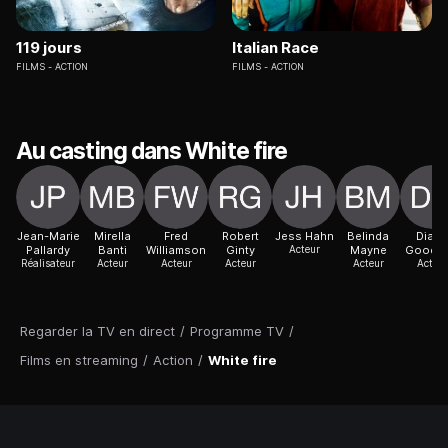
119 jours
Italian Race
FILMS
ACTION
FILMS
ACTION
Au casting dans White fire
Jean-Marie
Mirella
Fred
Robert
Jess Hahn
Belinda
Diana
Pallardy
Banti
Williamson
Ginty
Acteur
Mayne
Goodm
Réalisateur
Acteur
Acteur
Acteur
Acteur
Acteur
Regarder la TV en direct
/
Programme TV
/
Films en streaming
/
Action
/
White fire