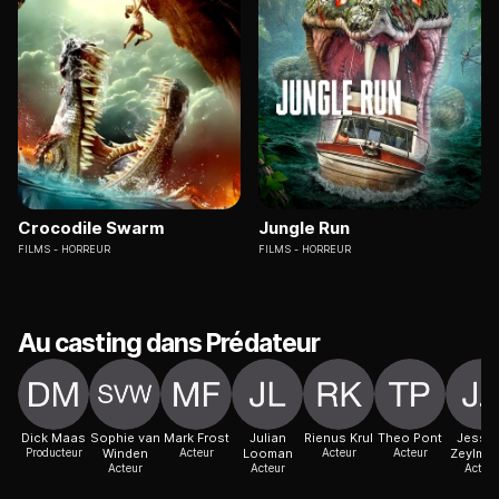
Crocodile Swarm
Jungle Run
FILMS
HORREUR
FILMS
HORREUR
Au casting dans Prédateur
Dick Maas
Sophie van
Mark Frost
Julian
Rienus Krul
Theo Pont
Jessic
Producteur
Winden
Acteur
Looman
Acteur
Acteur
Zeylmak
Acteur
Acteur
Acteur