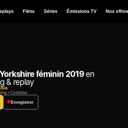
eplays
Films
Séries
Émissions TV
Nos offre
 Yorkshire féminin 2019
en
g & replay
ible
ming
Cyclisme
Enregistrer