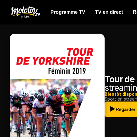
Programme TV
TV en direct
R
Tour de
streamin
Bientôt dispon
Sport en strea
Regarder