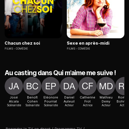
Chacun chez soi
Sexe en après-midi
FILMS
COMÉDIE
FILMS
COMÉDIE
Au casting dans Qui m'aime me suive !
José
Benoît
Eléonore
Daniel
Catherine
Mathieu
Roman
Alcala
Cohen
Pourriat
Auteuil
Frot
Demy
Bohring
Scénariste
Scénariste
Scénariste
Acteur
Actrice
Acteur
Actric
Regarder la TV en direct
/
Programme TV
/