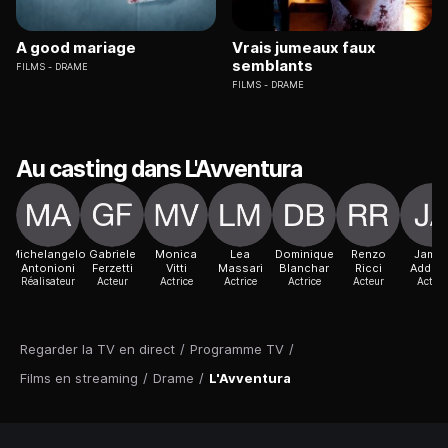
A good mariage
Vrais jumeaux faux
semblants
FILMS
DRAME
FILMS
DRAME
Au casting dans L'Avventura
Michelangelo
Gabriele
Monica
Lea
Dominique
Renzo
Jame
Antonioni
Ferzetti
Vitti
Massari
Blanchar
Ricci
Addam
Réalisateur
Acteur
Actrice
Actrice
Actrice
Acteur
Acteur
Regarder la TV en direct
/
Programme TV
/
Films en streaming
/
Drame
/
L'Avventura