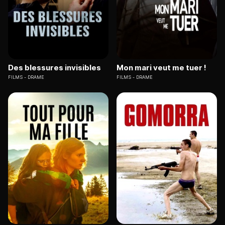
Des blessures invisibles
Mon mari veut me tuer !
FILMS
DRAME
FILMS
DRAME