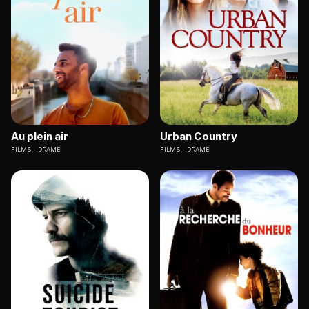
Au plein air
Urban Country
FILMS
DRAME
FILMS
DRAME