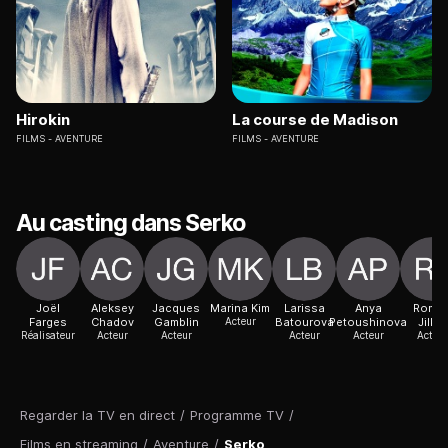
Hirokin
La course de Madison
FILMS
AVENTURE
FILMS
AVENTURE
Au casting dans Serko
Joël
Aleksey
Jacques
Marina Kim
Larissa
Anya
Roma
Farges
Chadov
Gamblin
Acteur
Batourova
Petoushinova
Jilkin
Réalisateur
Acteur
Acteur
Acteur
Acteur
Acteur
Regarder la TV en direct
/
Programme TV
/
Films en streaming
/
Aventure
/
Serko