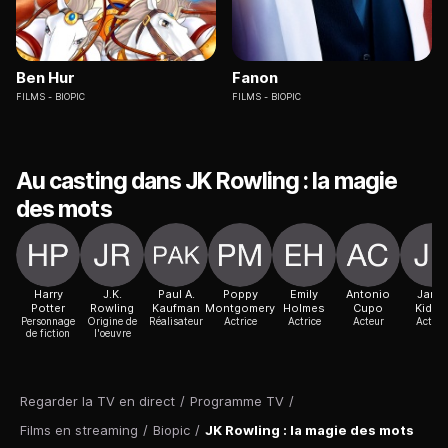
Ben Hur
Fanon
FILMS
BIOPIC
FILMS
BIOPIC
Au casting dans JK Rowling : la magie
des mots
Harry
J.K.
Paul A.
Poppy
Emily
Antonio
Janet
Potter
Rowling
Kaufman
Montgomery
Holmes
Cupo
Kidde
Personnage
Origine de
Réalisateur
Actrice
Actrice
Acteur
Actric
de fiction
l'oeuvre
Regarder la TV en direct
/
Programme TV
/
Films en streaming
/
Biopic
/
JK Rowling : la magie des mots