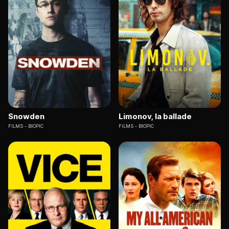
Snowden
Limonov, la ballade
FILMS
BIOPIC
FILMS
BIOPIC