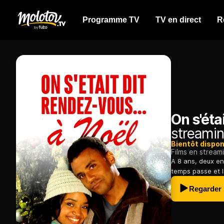
Programme TV
TV en direct
R
On s'éta
streamin
Bientôt dispon
Films en stream
A 8 ans, deux en
temps passe et l
Regarder