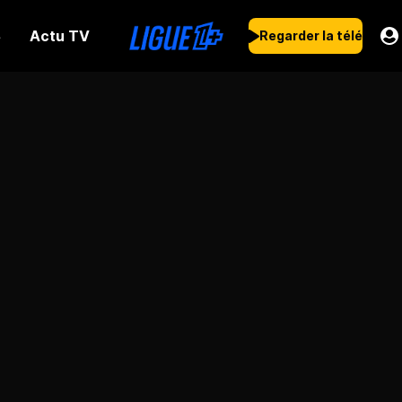
Actu TV
s
Regarder la télé