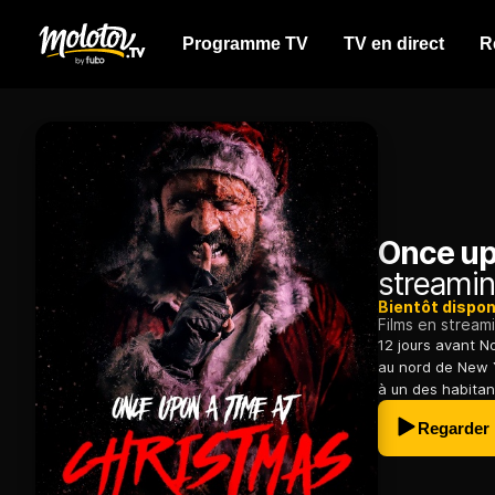
Programme TV
TV en direct
R
Once up
streamin
Bientôt dispon
Films en stream
12 jours avant No
au nord de New Y
à un des habitant
Regarder