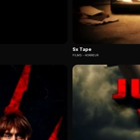
Sx Tape
FILMS
HORREUR