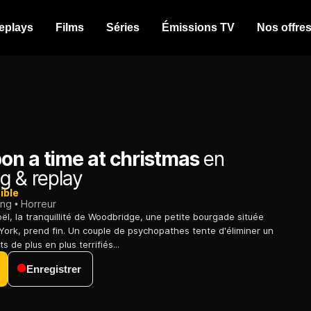
eplays
Films
Séries
Émissions TV
Nos offre
on a time at christmas
en
g & replay
ible
ing
Horreur
ël, la tranquillité de Woodbridge, une petite bourgade située
ork, prend fin. Un couple de psychopathes tente d'éliminer un
s de plus en plus terrifiés...
Enregistrer