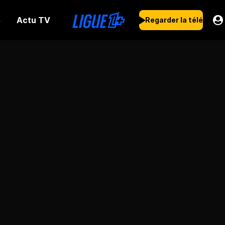
Actu TV
s
Regarder la télé