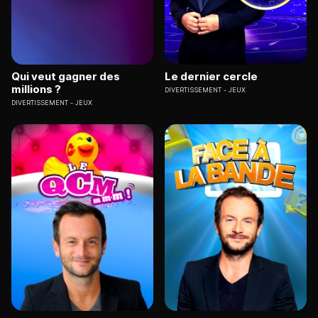
Qui veut gagner des
Le dernier cercle
millions ?
DIVERTISSEMENT
JEUX
DIVERTISSEMENT
JEUX