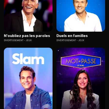
N'oubliez pas les paroles
Duels en familles
DIVERTISSEMENT
JEUX
DIVERTISSEMENT
JEUX