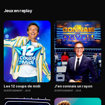
Jeux en replay
Les 12 coups de midi
J'en connais un rayon
DIVERTISSEMENT
JEUX
DIVERTISSEMENT
JEUX