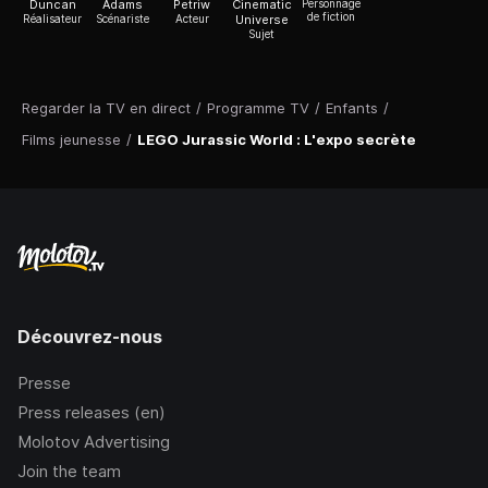
Duncan
Adams
Petriw
Cinematic
Personnage
de fiction
Réalisateur
Scénariste
Acteur
Universe
Sujet
Regarder la TV en direct
/
Programme TV
/
Enfants
/
Films jeunesse
/
LEGO Jurassic World : L'expo secrète
Découvrez-nous
Presse
Press releases (en)
Molotov Advertising
Join the team