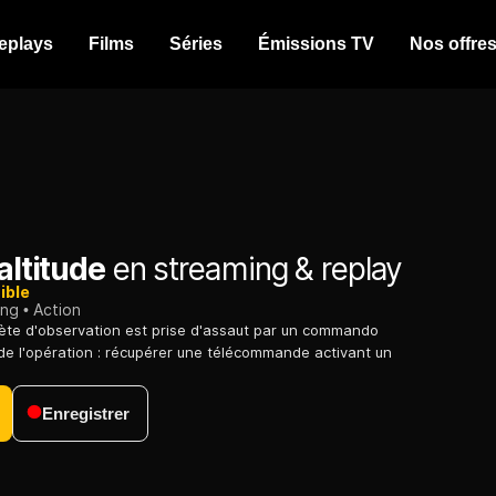
eplays
Films
Séries
Émissions TV
Nos offre
 altitude
en streaming & replay
ible
ing
Action
ète d'observation est prise d'assaut par un commando
u de l'opération : récupérer une télécommande activant un
Enregistrer