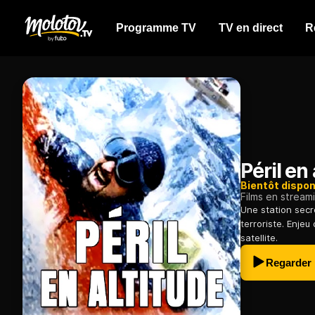
Programme TV
TV en direct
R
Péril en
Bientôt dispon
Films en stream
Une station secr
terroriste. Enje
satellite.
Regarder