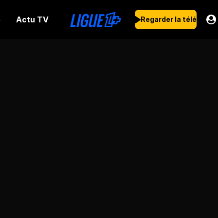
Actu TV
s
Regarder la télé