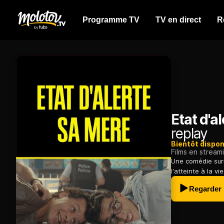
Programme TV
TV en direct
R
Etat d'a
replay
Bientôt dispon
Films en stream
Une comédie surr
l'atteinte à la v
Regarder