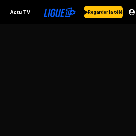
Actu TV
s
Regarder la télé