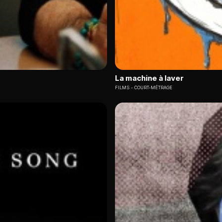
La machine à laver
FILMS
COURT-MÉTRAGE