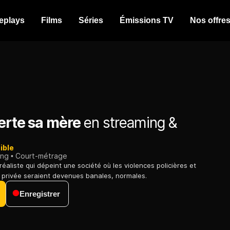
eplays
Films
Séries
Émissions TV
Nos offre
lerte sa mère
en streaming &
ible
ing
Court-métrage
éaliste qui dépeint une société où les violences policières et
ie privée seraient devenues banales, normales.
Enregistrer