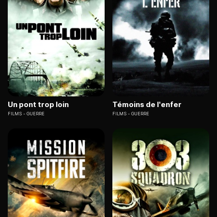
Un pont trop loin
Témoins de l'enfer
FILMS
GUERRE
FILMS
GUERRE