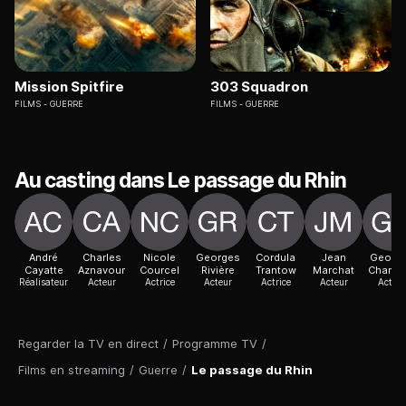
Mission Spitfire
303 Squadron
FILMS
GUERRE
FILMS
GUERRE
Au casting dans Le passage du Rhin
André
Charles
Nicole
Georges
Cordula
Jean
Georg
Cayatte
Aznavour
Courcel
Rivière
Trantow
Marchat
Chamar
Réalisateur
Acteur
Actrice
Acteur
Actrice
Acteur
Acteur
Regarder la TV en direct
/
Programme TV
/
Films en streaming
/
Guerre
/
Le passage du Rhin