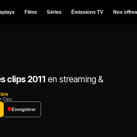
eplays
Films
Séries
Émissions TV
Nos offre
es clips 2011
en streaming &
ible
Clips
Enregistrer