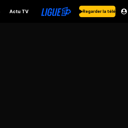
Actu TV
s
Regarder la télé