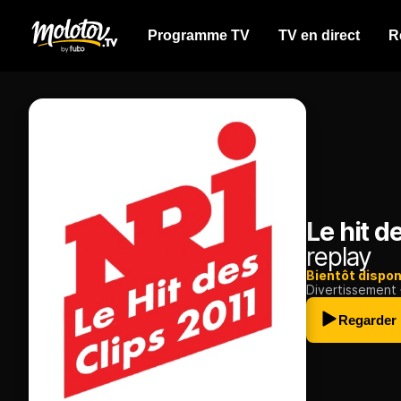
Programme TV
TV en direct
R
Le hit d
replay
Bientôt dispon
Divertissement
Regarder