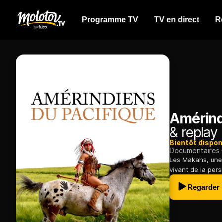
Programme TV
TV en direct
R
Amérind
& replay
Bientôt dispon
Documentaires
Les Makahs, une 
vivant de la pers
Regarder