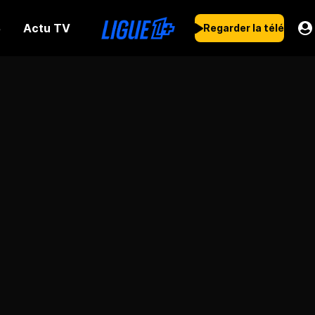
Actu TV
s
Regarder la télé