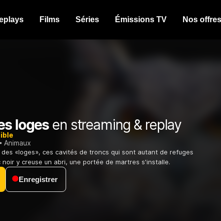
eplays
Films
Séries
Émissions TV
Nos offre
es loges
en streaming & replay
ible
Animaux
e des «loges», ces cavités de troncs qui sont autant de refuges
ic noir y creuse un abri, une portée de martres s'installe.
Enregistrer