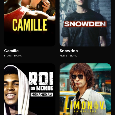
Camille
Snowden
FILMS
BIOPIC
FILMS
BIOPIC