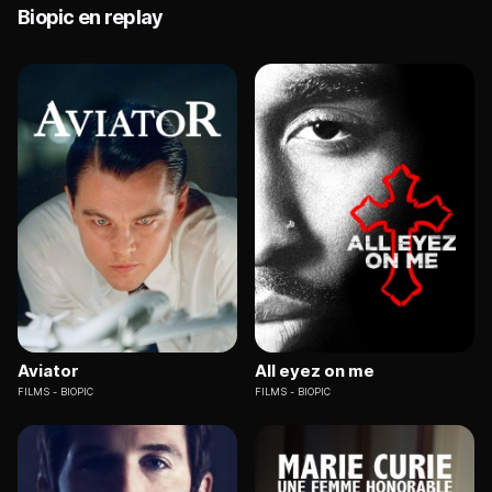
Biopic en replay
Aviator
All eyez on me
FILMS
BIOPIC
FILMS
BIOPIC