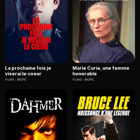
La prochaine fois je
Marie Curie, une femme
viserai le coeur
honorable
FILMS
BIOPIC
FILMS
BIOPIC