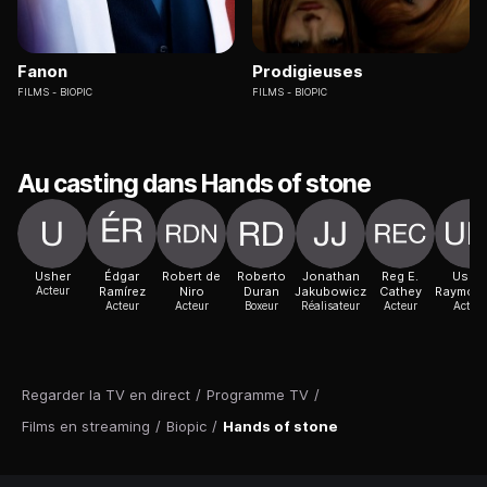
Fanon
Prodigieuses
FILMS
BIOPIC
FILMS
BIOPIC
Au casting dans Hands of stone
Usher
Édgar
Robert de
Roberto
Jonathan
Reg E.
Ushe
Acteur
Ramírez
Niro
Duran
Jakubowicz
Cathey
Raymond
Acteur
Acteur
Boxeur
Réalisateur
Acteur
Acteur
Regarder la TV en direct
/
Programme TV
/
Films en streaming
/
Biopic
/
Hands of stone