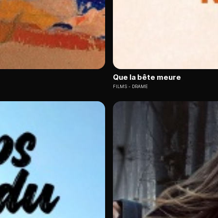
Que la bête meure
FILMS
DRAME