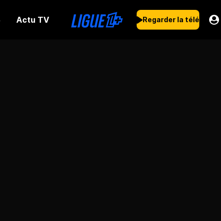
Actu TV
s
Regarder la télé