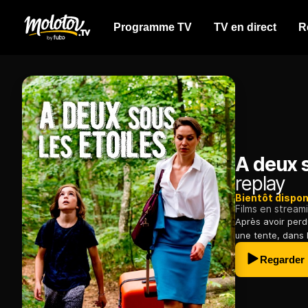
Programme TV
TV en direct
R
A deux s
replay
Bientôt dispon
Films en stream
Après avoir perd
une tente, dans l
Regarder