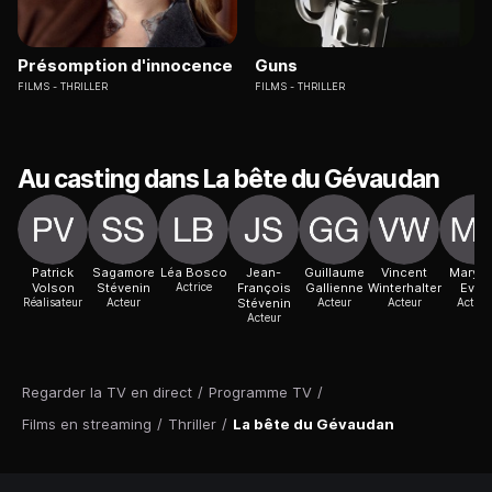
Présomption d'innocence
Guns
FILMS
THRILLER
FILMS
THRILLER
Au casting dans La bête du Gévaudan
Patrick
Sagamore
Léa Bosco
Jean-
Guillaume
Vincent
Maryli
Volson
Stévenin
Actrice
François
Gallienne
Winterhalter
Even
Réalisateur
Acteur
Stévenin
Acteur
Acteur
Actric
Acteur
Regarder la TV en direct
/
Programme TV
/
Films en streaming
/
Thriller
/
La bête du Gévaudan