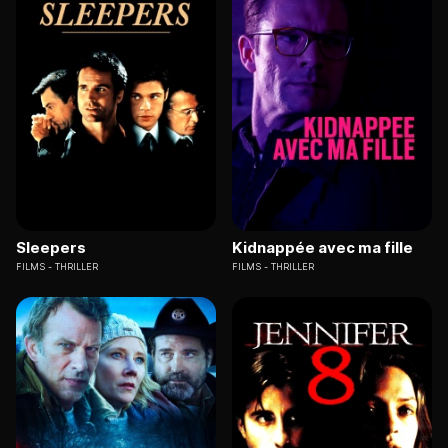
Sleepers
Kidnappée avec ma fille
FILMS
THRILLER
FILMS
THRILLER