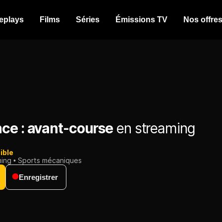
eplays
Films
Séries
Émissions TV
Nos offre
ce : avant-course
en streaming
ible
ming
Sports mécaniques
Enregistrer