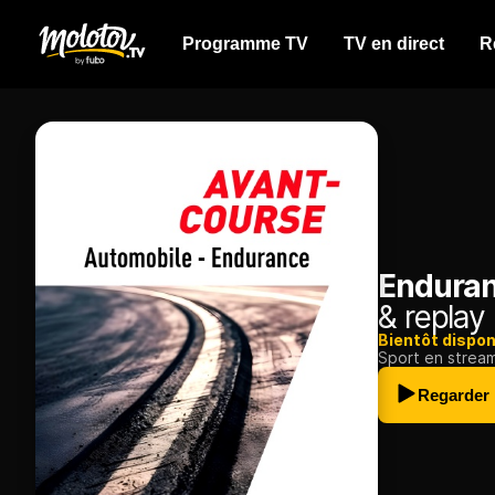
Programme TV
TV en direct
R
Enduran
& replay
Bientôt dispon
Sport en strea
Regarder