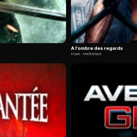
A l'ombre des regards
FILMS
FANTASTIQUE