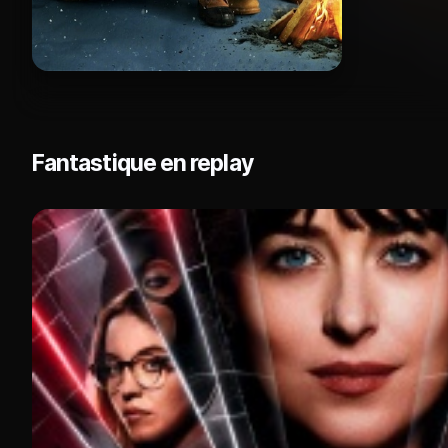
Fantastique en replay