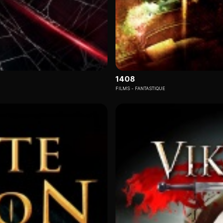
1408
FILMS
FANTASTIQUE