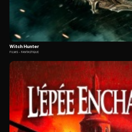
Witch Hunter
FILMS
FANTASTIQUE