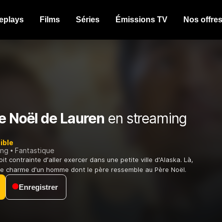
eplays
Films
Séries
Émissions TV
Nos offre
e Noël de Lauren
en streaming
ible
ing
Fantastique
it contrainte d'aller exercer dans une petite ville d'Alaska. Là,
le charme d'un homme dont le père ressemble au Père Noël.
Enregistrer