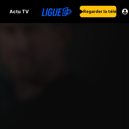
Actu TV
s
Regarder la télé