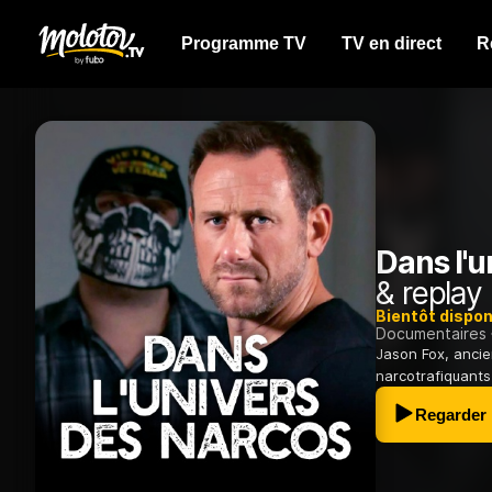
Programme TV
TV en direct
R
Dans l'u
& replay
Bientôt dispon
Documentaires
Jason Fox, ancie
narcotrafiquants 
Regarder