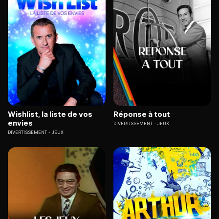
Wishlist, la liste de vos
Réponse à tout
envies
DIVERTISSEMENT
JEUX
DIVERTISSEMENT
JEUX