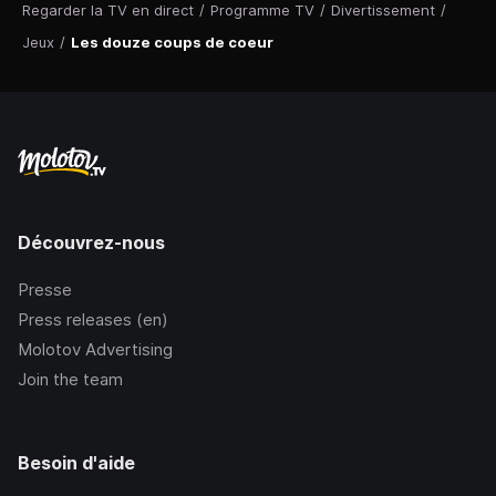
Regarder la TV en direct
/
Programme TV
/
Divertissement
/
Jeux
/
Les douze coups de coeur
Découvrez-nous
Presse
Press releases (en)
Molotov Advertising
Join the team
Besoin d'aide