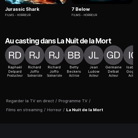
Jurassic Shark
7 Below
FILMS
HORREUR
FILMS
HORREUR
Au casting dans La Nuit de la Mort
Raphaël
Richard
Richard
Betty
Jean
Germaine
Isabel
Delpard
Joffo
Joffo
Beckers
Ludow
Delbat
Gogue
Producteur
Scénariste
Scénariste
Actrice
Acteur
Acteur
Acteur
Regarder la TV en direct
/
Programme TV
/
Films en streaming
/
Horreur
/
La Nuit de la Mort