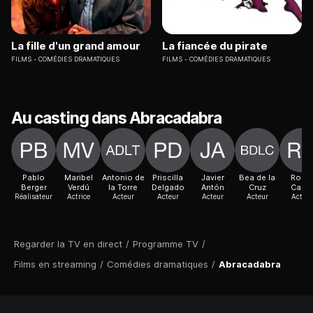
La fille d'un grand amour
La fiancée du pirate
FILMS
COMÉDIES DRAMATIQUES
FILMS
COMÉDIES DRAMATIQUES
Au casting dans Abracadabra
Pablo
Maribel
Antonio de
Priscilla
Javier
Bea de la
Rocí
Berger
Verdú
la Torre
Delgado
Antón
Cruz
Calvo
Réalisateur
Actrice
Acteur
Acteur
Acteur
Acteur
Acteur
Regarder la TV en direct
/
Programme TV
/
Films en streaming
/
Comédies dramatiques
/
Abracadabra