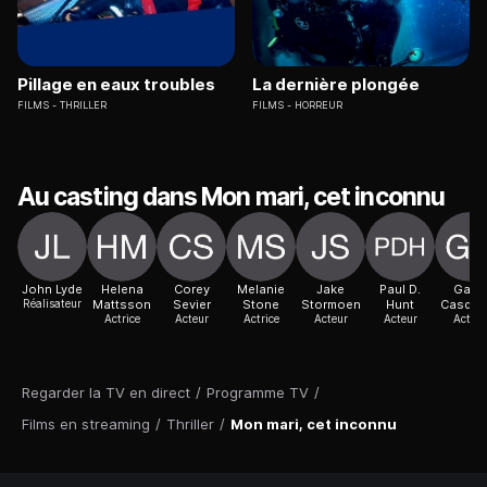
Pillage en eaux troubles
La dernière plongée
FILMS
THRILLER
FILMS
HORREUR
Au casting dans Mon mari, cet inconnu
John Lyde
Helena
Corey
Melanie
Jake
Paul D.
Gabe
Réalisateur
Mattsson
Sevier
Stone
Stormoen
Hunt
Casdor
Actrice
Acteur
Actrice
Acteur
Acteur
Acteur
Regarder la TV en direct
/
Programme TV
/
Films en streaming
/
Thriller
/
Mon mari, cet inconnu