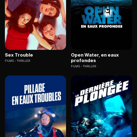
Sex Trouble
Open Water, en eaux
profondes
FILMS
THRILLER
FILMS
THRILLER