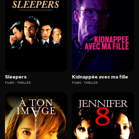
Sleepers
Kidnappée avec ma fille
FILMS
THRILLER
FILMS
THRILLER