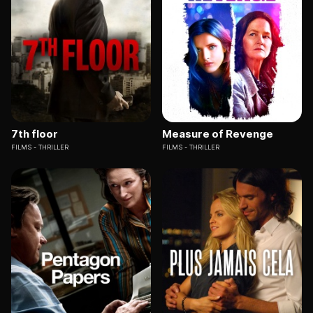
7th floor
Measure of Revenge
FILMS
THRILLER
FILMS
THRILLER