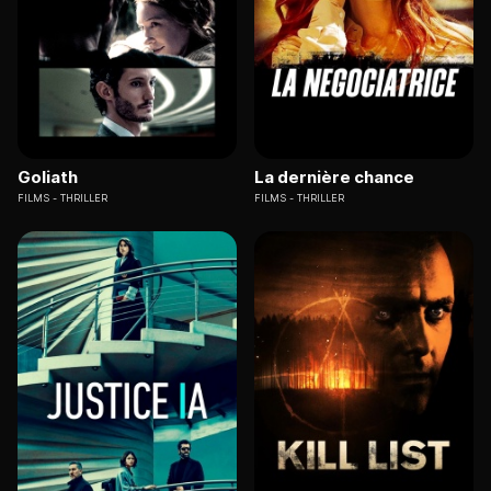
Goliath
La dernière chance
FILMS
THRILLER
FILMS
THRILLER