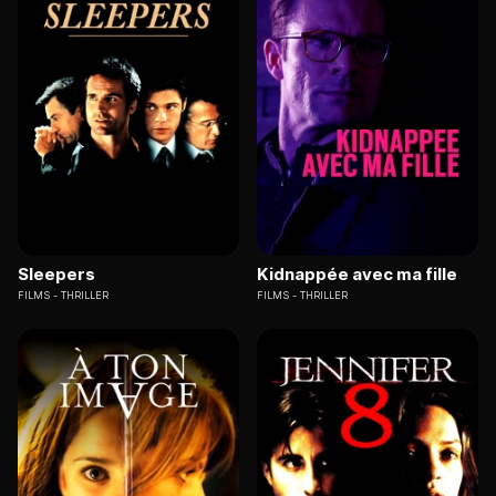
Sleepers
Kidnappée avec ma fille
FILMS
THRILLER
FILMS
THRILLER