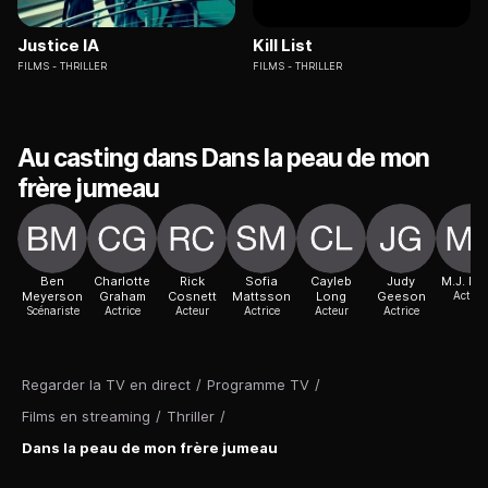
Justice IA
Kill List
FILMS
THRILLER
FILMS
THRILLER
Au casting dans Dans la peau de mon
frère jumeau
Ben
Charlotte
Rick
Sofia
Cayleb
Judy
M.J. Ka
Meyerson
Graham
Cosnett
Mattsson
Long
Geeson
Actric
Scénariste
Actrice
Acteur
Actrice
Acteur
Actrice
Regarder la TV en direct
/
Programme TV
/
Films en streaming
/
Thriller
/
Dans la peau de mon frère jumeau