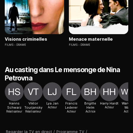
Visions criminelles
Menace maternelle
FILMS
DRAME
FILMS
DRAME
Au casting dans Le mensonge de Nina
Petrovna
Hanns
Viktor
Lya Jan
Francis
Brigitte
Harry Hardt
Warwi
Schwarz
Tourjansky
Acteur
Lederer
Helm
Acteur
Ward
Réalisateur
Réalisateur
Acteur
Actrice
Acteur
Regarder la TV en direct
/
Programme TV
/