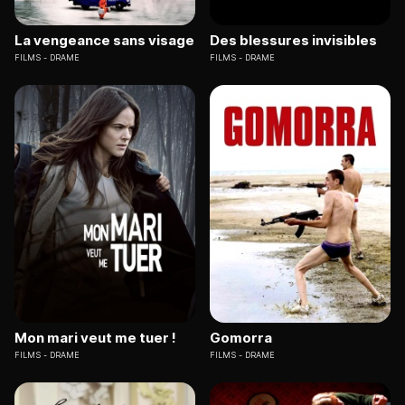
La vengeance sans visage
Des blessures invisibles
FILMS
DRAME
FILMS
DRAME
Mon mari veut me tuer !
Gomorra
FILMS
DRAME
FILMS
DRAME