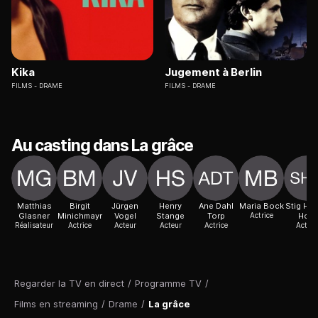
Kika
Jugement à Berlin
FILMS
DRAME
FILMS
DRAME
Au casting dans La grâce
Matthias
Birgit
Jürgen
Henry
Ane Dahl
Maria Bock
Stig Hen
Glasner
Minichmayr
Vogel
Stange
Torp
Actrice
Hoff
Réalisateur
Actrice
Acteur
Acteur
Actrice
Acteur
Regarder la TV en direct
/
Programme TV
/
Films en streaming
/
Drame
/
La grâce