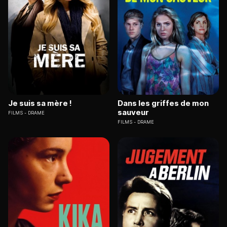
Je suis sa mère !
Dans les griffes de mon
sauveur
FILMS
DRAME
FILMS
DRAME