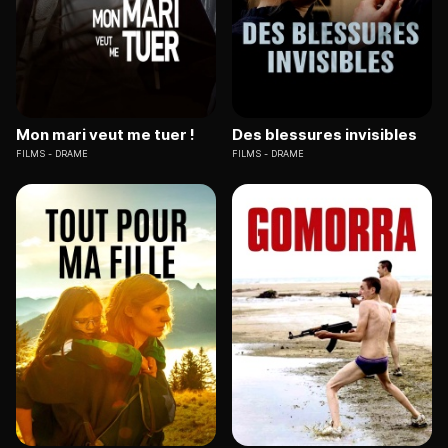
Mon mari veut me tuer !
Des blessures invisibles
FILMS
DRAME
FILMS
DRAME