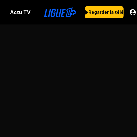
Actu TV
s
Regarder la télé