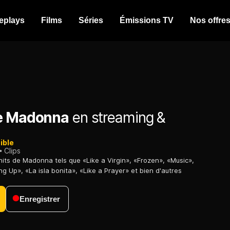
eplays
Films
Séries
Émissions TV
Nos offre
e Madonna
en streaming &
ible
Clips
hits de Madonna tels que «Like a Virgin», «Frozen», «Music»,
g Up», «La isla bonita», «Like a Prayer» et bien d'autres
Enregistrer