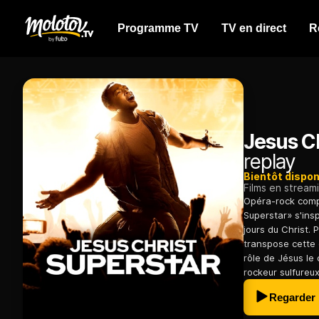
Programme TV
TV en direct
R
Jesus C
replay
Bientôt dispon
Films en stream
Opéra-rock comp
Superstar» s'ins
jours du Christ. 
transpose cette
rôle de Jésus le
rockeur sulfureu
Regarder