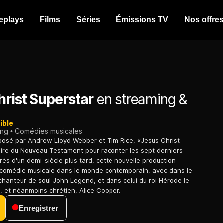
eplays
Films
Séries
Émissions TV
Nos offre
hrist Superstar
en streaming &
ible
ing
Comédies musicales
osé par Andrew Lloyd Webber et Tim Rice, «Jesus Christ
pire du Nouveau Testament pour raconter les sept derniers
Près d'un demi-siècle plus tard, cette nouvelle production
 comédie musicale dans le monde contemporain, avec dans le
 chanteur de soul John Legend, et dans celui du roi Hérode le
x, et néanmoins chrétien, Alice Cooper.
Enregistrer