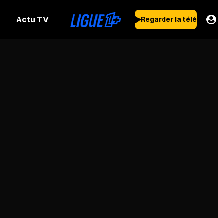
Actu TV
s
Regarder la télé