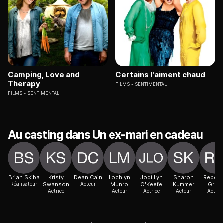
Camping, Love and
Certains l'aiment chaud
Therapy
FILMS
SENTIMENTAL
FILMS
SENTIMENTAL
Au casting dans Un ex-mari en cadeau
Brian Skiba
Kristy
Dean Cain
Lochlyn
Jodi Lyn
Sharon
Rebec
Réalisateur
Swanson
Acteur
Munro
O'Keefe
Kummer
Grant
Actrice
Acteur
Actrice
Acteur
Actric