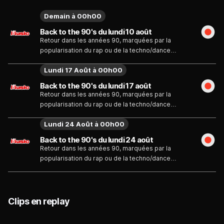
Demain à 00h00
Back to the 90's du lundi 10 août
Retour dans les années 90, marquées par la
popularisation du rap ou de la techno/dance
notamment, avec une sélection des meilleurs
Lundi 17 Août à 00h00
tubes tous styles confondus de la fin du XXe siècle
!
Back to the 90's du lundi 17 août
Retour dans les années 90, marquées par la
popularisation du rap ou de la techno/dance
notamment, avec une sélection des meilleurs
Lundi 24 Août à 00h00
tubes tous styles confondus de la fin du XXe siècle
!
Back to the 90's du lundi 24 août
Retour dans les années 90, marquées par la
popularisation du rap ou de la techno/dance
notamment, avec une sélection des meilleurs
tubes tous styles confondus de la fin du XXe siècle
!
Clips en replay