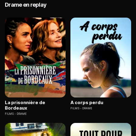
Drame en replay
La prisonnière de
A corps perdu
Bordeaux
FILMS
DRAME
FILMS
DRAME