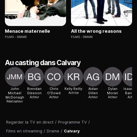
Menace maternelle
All the wrong reasons
FILMS
DRAME
FILMS
DRAME
Au casting dans Calvary
John
Brendan
Chris
Kelly Reilly
Aidan
Dylan
Isaach 
Michael
Gleeson
O'Dowd
Actrice
Gillen
Moran
Banko
McDonagh
Acteur
Acteur
Acteur
Acteur
Acteur
Réalisateur
Regarder la TV en direct
/
Programme TV
/
Films en streaming
/
Drame
/
Calvary