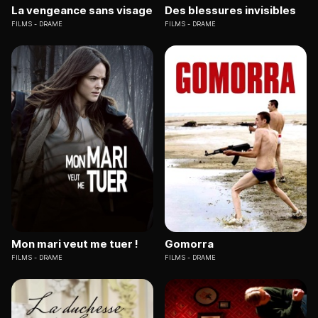
La vengeance sans visage
Des blessures invisibles
FILMS
DRAME
FILMS
DRAME
Mon mari veut me tuer !
Gomorra
FILMS
DRAME
FILMS
DRAME