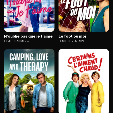
N'oublie pas que je t'aime
Le foot ou moi
FILMS
SENTIMENTAL
FILMS
SENTIMENTAL