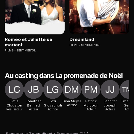
Roméo et Juliette se
Dreamland
marient
FILMS
SENTIMENTAL
FILMS
SENTIMENTAL
Au casting dans La promenade de Noël
Letia
Jonathan
Lexi
Dina Meyer
Patrick
Jennifer
Timeca 
Clouston
Bennett
Giovagnoli
Actrice
Muldoon
Joseph
Serett
Réalisateur
Acteur
Actrice
Acteur
Actrice
Acteur
Regarder la TV en direct
/
Programme TV
/