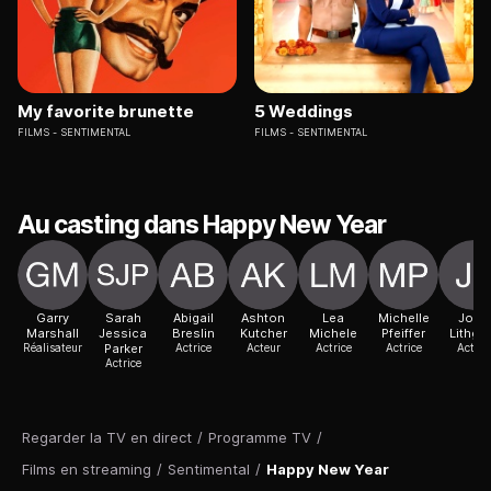
My favorite brunette
5 Weddings
FILMS
SENTIMENTAL
FILMS
SENTIMENTAL
Au casting dans Happy New Year
Garry
Sarah
Abigail
Ashton
Lea
Michelle
John
Marshall
Jessica
Breslin
Kutcher
Michele
Pfeiffer
Lithgo
Réalisateur
Parker
Actrice
Acteur
Actrice
Actrice
Acteur
Actrice
Regarder la TV en direct
/
Programme TV
/
Films en streaming
/
Sentimental
/
Happy New Year