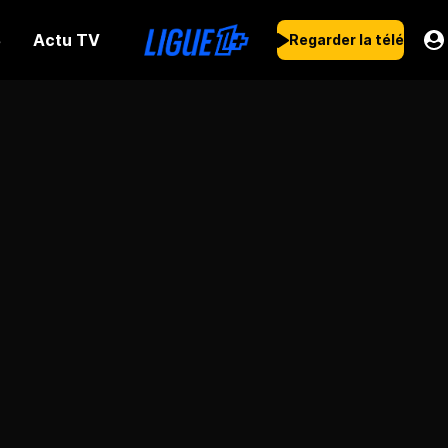
Actu TV
s
Regarder la télé