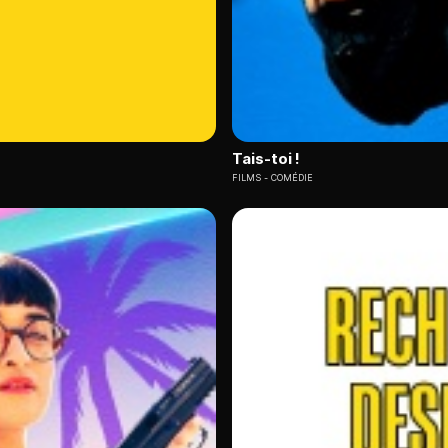
Tais-toi !
FILMS
COMÉDIE