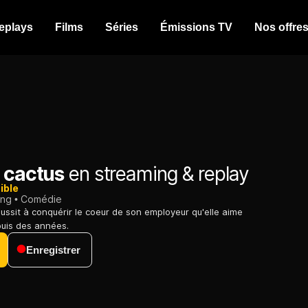
eplays
Films
Séries
Émissions TV
Nos offre
e cactus
en streaming & replay
ible
ing
Comédie
 réussit à conquérir le coeur de son employeur qu'elle aime
uis des années.
Enregistrer