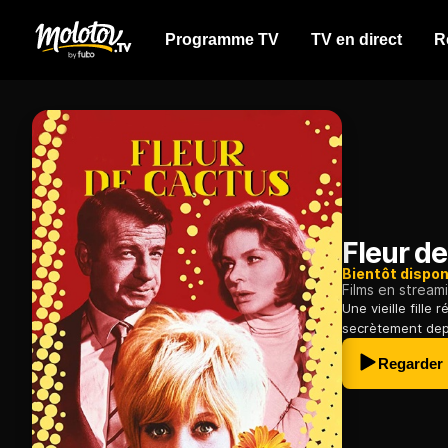
Programme TV
TV en direct
R
Fleur d
Bientôt dispon
Films en stream
Une vieille fille
secrètement dep
Regarder