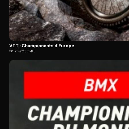
VTT : Championnats d'Europe
SPORT
CYCLISME