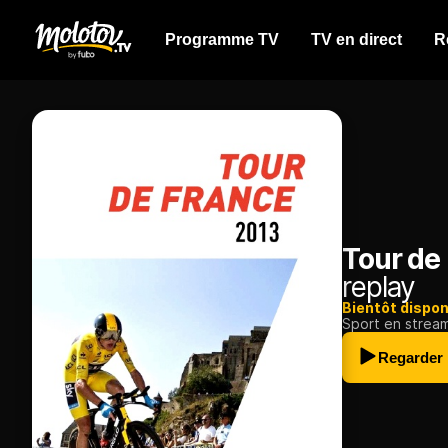
Programme TV
TV en direct
R
Tour de
replay
Bientôt dispon
Sport en strea
Regarder