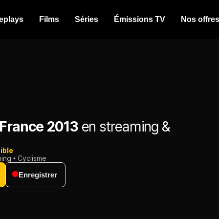
eplays
Films
Séries
Émissions TV
Nos offre
 France 2013
en streaming &
ible
ming
Cyclisme
Enregistrer