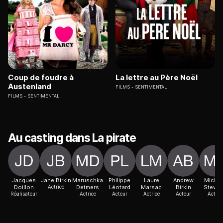
Coup de foudre à
La lettre au Père Noël
Austenland
FILMS
SENTIMENTAL
FILMS
SENTIMENTAL
Au casting dans La pirate
Jacques
Jane Birkin
Maruschka
Philippe
Laure
Andrew
Michae
Doillon
Actrice
Detmers
Léotard
Marsac
Birkin
Steve
Réalisateur
Actrice
Acteur
Actrice
Acteur
Acteur