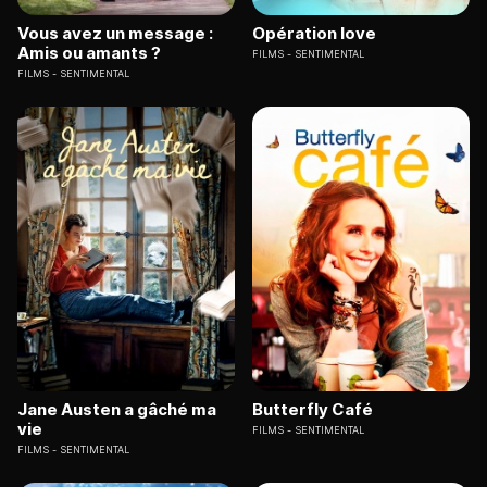
Vous avez un message :
Opération love
Amis ou amants ?
FILMS
SENTIMENTAL
FILMS
SENTIMENTAL
Jane Austen a gâché ma
Butterfly Café
vie
FILMS
SENTIMENTAL
FILMS
SENTIMENTAL