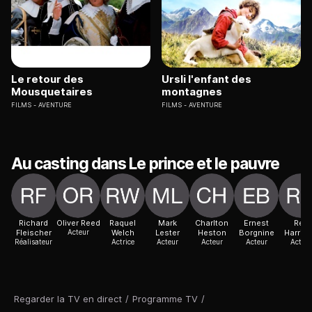
Le retour des
Ursli l'enfant des
Mousquetaires
montagnes
FILMS
AVENTURE
FILMS
AVENTURE
Au casting dans Le prince et le pauvre
Richard
Oliver Reed
Raquel
Mark
Charlton
Ernest
Rex
Fleischer
Acteur
Welch
Lester
Heston
Borgnine
Harris
Réalisateur
Actrice
Acteur
Acteur
Acteur
Acteur
Regarder la TV en direct
/
Programme TV
/