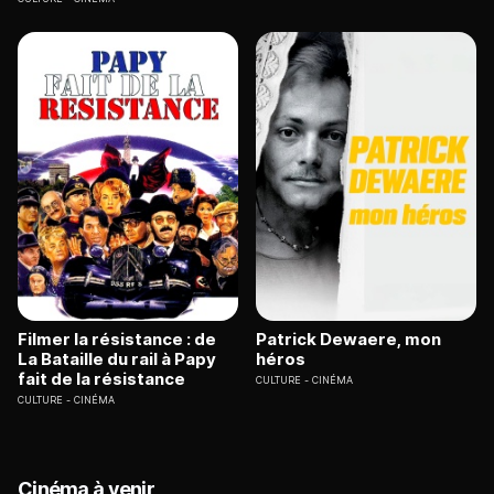
Filmer la résistance : de
Patrick Dewaere, mon
La Bataille du rail à Papy
héros
fait de la résistance
CULTURE
CINÉMA
CULTURE
CINÉMA
Cinéma à venir