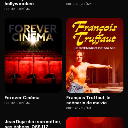
hollywoodien
CULTURE
CINÉMA
CULTURE
CINÉMA
Forever Cinéma
François Truffaut, le
scénario de ma vie
CULTURE
CINÉMA
CULTURE
CINÉMA
Jean Dujardin : son métier,
ses échecs, OSS 117,