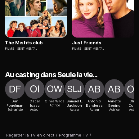
The Misfits club
Just Friends
FILMS
SENTIMENTAL
FILMS
SENTIMENTAL
Au casting dans Seule la vie...
Dan
Oscar
Olivia Wilde
Samuel L.
Antonio
Annette
Olivia
Fogelman
Isaac
Actrice
Jackson
Banderas
Bening
Cook
Scénariste
Acteur
Acteur
Acteur
Actrice
Actric
Regarder la TV en direct
/
Programme TV
/