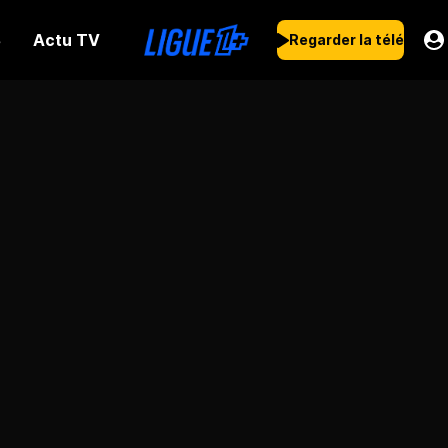
Actu TV
s
Regarder la télé