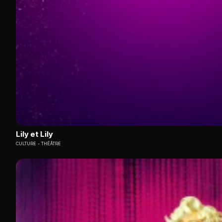
Lily et Lily
CULTURE
THÉÂTRE