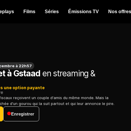
eplays
Films
Séries
Émissions TV
Nos offre
cembre à 22h57
et à Gstaad
en streaming &
ns une option payante
re
 fiscaux reçoivent un couple d'amis du même monde. Mais la
hée d'un gourou qui la suit partout et qui leur annonce le pire.
Enregistrer