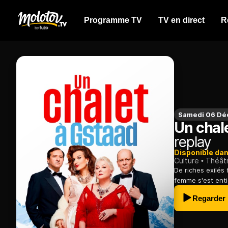
Programme TV
TV en direct
R
Samedi 06 Dé
Un chal
replay
Disponible da
Culture
Théât
De riches exilés
femme s'est entic
Regarder