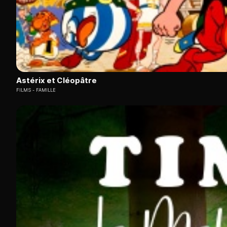
Astérix et Cléopâtre
FILMS
FAMILLE