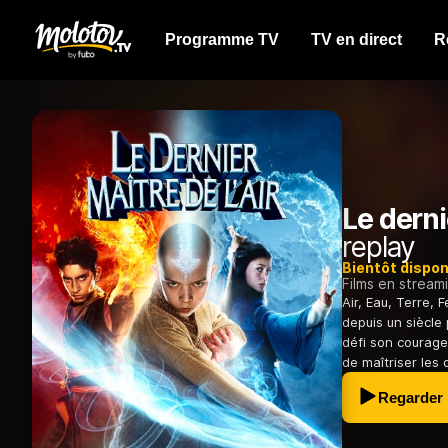
Programme TV
TV en direct
R
Le derni
replay
Bientôt dispon
Films en stream
Air, Eau, Terre,
depuis un siècle 
défi son courage
de maîtriser les
Regarder