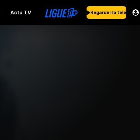
Actu TV
s
Regarder la télé