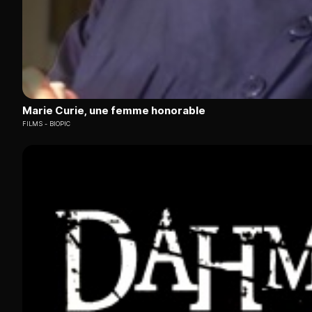
Marie Curie, une femme honorable
FILMS
BIOPIC