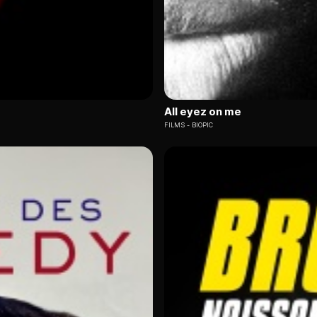
All eyez on me
FILMS
BIOPIC