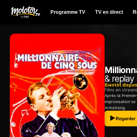
Programme TV
TV en direct
R
Millionn
& replay
Bientôt dispon
Films en stream
Après la Premièr
improvisation lui
Armstrong.
Regarder