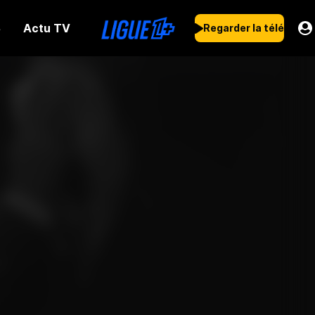
Actu TV
s
Regarder la télé