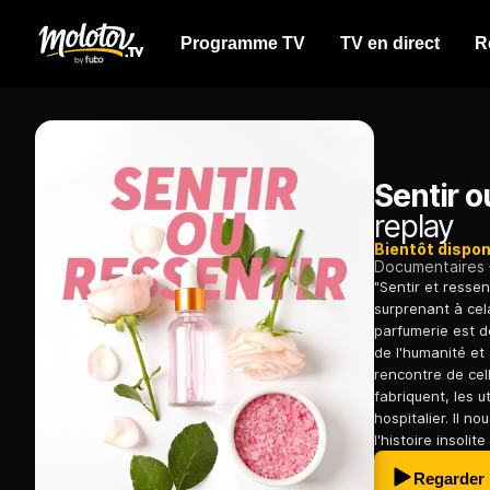
Programme TV
TV en direct
R
Sentir o
replay
Bientôt dispon
Documentaires
"Sentir et resse
surprenant à cela
parfumerie est d
de l'humanité et
rencontre de cel
fabriquent, les u
hospitalier. Il n
l'histoire insoli
Regarder