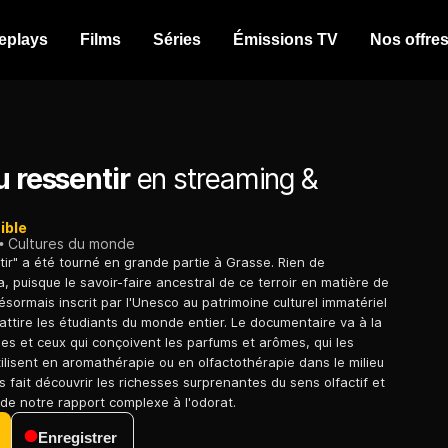
eplays
Films
Séries
Émissions TV
Nos offre
u ressentir
en streaming &
ible
Cultures du monde
ntir" a été tourné en grande partie à Grasse. Rien de
, puisque le savoir-faire ancestral de ce terroir en matière de
ésormais inscrit par l'Unesco au patrimoine culturel immatériel
 attire les étudiants du monde entier. Le documentaire va à la
les et ceux qui conçoivent les parfums et arômes, qui les
tilisent en aromathérapie ou en olfactothérapie dans le milieu
ous fait découvrir les richesses surprenantes du sens olfactif et
te de notre rapport complexe à l'odorat.
Enregistrer