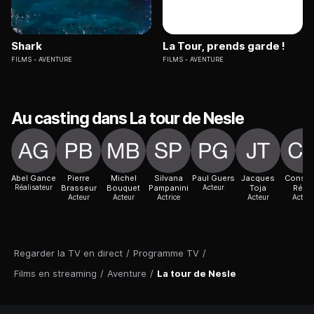
Shark
La Tour, prends garde !
FILMS
AVENTURE
FILMS
AVENTURE
Au casting dans La tour de Nesle
Abel Gance
Pierre
Michel
Silvana
Paul Guers
Jacques
Consta
Réalisateur
Brasseur
Bouquet
Pampanini
Acteur
Toja
Rémy
Acteur
Acteur
Actrice
Acteur
Acteur
Regarder la TV en direct
/
Programme TV
/
Films en streaming
/
Aventure
/
La tour de Nesle