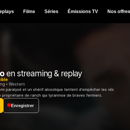
eplays
Films
Séries
Émissions TV
Nos offre
do
en streaming & replay
ible
ing
Western
i paralysé et un shérif alcoolique tentent d'empêcher les vils
e propriétaire de ranch qui tyrannise de braves fermiers.
Enregistrer