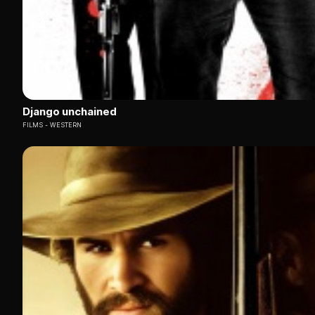
Django unchained
FILMS
WESTERN