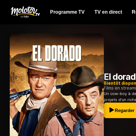
Programme TV
TV en direct
R
El dora
Bientôt dispon
Films en stream
Un cow-boy à dem
projets d'un rich
Regarder