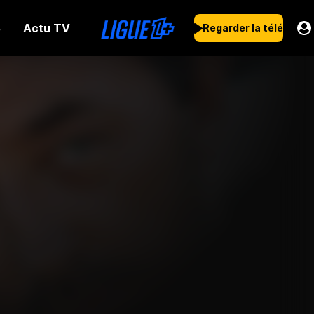
Actu TV
s
Regarder la télé