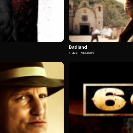
Badland
FILMS
WESTERN