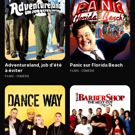
Adventureland, job d'été
Panic sur Florida Beach
à éviter
FILMS
COMÉDIE
FILMS
COMÉDIE