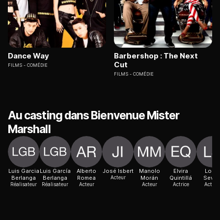
Dance Way
Barbershop : The Next
Cut
FILMS
COMÉDIE
FILMS
COMÉDIE
Au casting dans Bienvenue Mister
Marshall
Luis Garcia
Luis García
Alberto
José Isbert
Manolo
Elvira
Lolita
Berlanga
Berlanga
Romea
Acteur
Morán
Quintillá
Sevill
Réalisateur
Réalisateur
Acteur
Acteur
Actrice
Actric